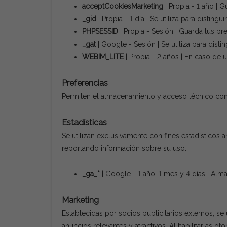
acceptCookiesMarketing
| Propia - 1 año | 
_gid
| Propia - 1 día | Se utiliza para distingui
PHPSESSID
| Propia - Sesión | Guarda tus pre
_gat
| Google - Sesión | Se utiliza para distin
WEBIM_LITE
| Propia - 2 años | En caso de
Preferencias
Permiten el almacenamiento y acceso técnico con l
Estadísticas
Se utilizan exclusivamente con fines estadísticos 
reportando información sobre su uso.
_ga_*
| Google - 1 año, 1 mes y 4 días | Alma
Marketing
Establecidas por socios publicitarios externos, se 
anuncios relevantes y atractivos. Al habilitarlas o