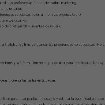
Guarda tus preferencias de cookies sobre marketing
r a los usuarios
ferencias solicitadas (idioma, moneda, ordenación, ...)
guir a los usuarios
 uso de chat guarda tu nombre de usuario
a finalidad legítima de guardar las preferencias no solicitadas.
(No u
anónimos y la información no se puede usar para identificarlo. Nos a
cena y cuenta las visitas en la página.
utilizan para crear perfiles de usuario y adaptar la publicidad en bas
torgas permiso para la publicidad personalizada en varias plataformas.