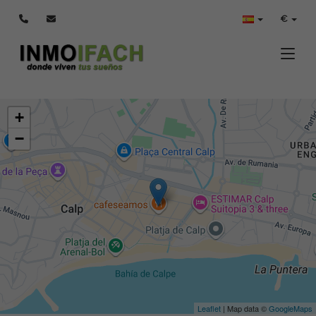
€
Toggle
+
−
Leaflet
| Map data ©
GoogleMaps