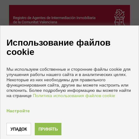
Использование файлов
cookie
Мы используем собственные и сторонние файлы cookie для
улучшения работы нашего сайта и в аналитических целях.
Некоторые из них необходимы для правильного
функционирования сайта, другие вы можете настроить или
Квартиры и дома на продажу в Кальп
отклонить. Более подробную информацию вы можете найти
на странице
Политика использования файлов cookie
Copyright © 2026 INMOIFACH. |
Официальное Уведомление
|
политику конфиденциальности
|
Cookies policy
Настройте
Разработка
Inmoenter