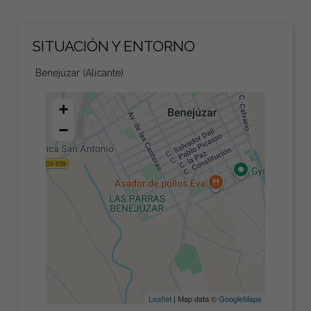
SITUACIÓN Y ENTORNO
Benejúzar (Alicante)
+
−
Leaflet
| Map data ©
GoogleMaps