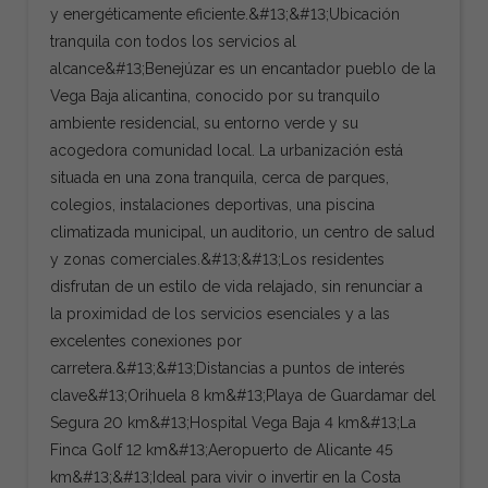
y energéticamente eficiente.&#13;&#13;Ubicación
tranquila con todos los servicios al
alcance&#13;Benejúzar es un encantador pueblo de la
Vega Baja alicantina, conocido por su tranquilo
ambiente residencial, su entorno verde y su
acogedora comunidad local. La urbanización está
situada en una zona tranquila, cerca de parques,
colegios, instalaciones deportivas, una piscina
climatizada municipal, un auditorio, un centro de salud
y zonas comerciales.&#13;&#13;Los residentes
disfrutan de un estilo de vida relajado, sin renunciar a
la proximidad de los servicios esenciales y a las
excelentes conexiones por
carretera.&#13;&#13;Distancias a puntos de interés
clave&#13;Orihuela 8 km&#13;Playa de Guardamar del
Segura 20 km&#13;Hospital Vega Baja 4 km&#13;La
Finca Golf 12 km&#13;Aeropuerto de Alicante 45
km&#13;&#13;Ideal para vivir o invertir en la Costa