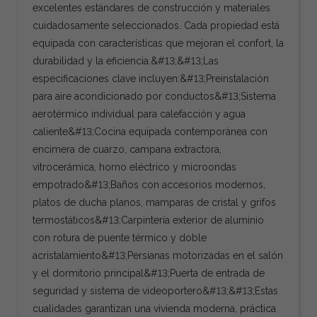
excelentes estándares de construcción y materiales
cuidadosamente seleccionados. Cada propiedad está
equipada con características que mejoran el confort, la
durabilidad y la eficiencia.&#13;&#13;Las
especificaciones clave incluyen:&#13;Preinstalación
para aire acondicionado por conductos&#13;Sistema
aerotérmico individual para calefacción y agua
caliente&#13;Cocina equipada contemporánea con
encimera de cuarzo, campana extractora,
vitrocerámica, horno eléctrico y microondas
empotrado&#13;Baños con accesorios modernos,
platos de ducha planos, mamparas de cristal y grifos
termostáticos&#13;Carpintería exterior de aluminio
con rotura de puente térmico y doble
acristalamiento&#13;Persianas motorizadas en el salón
y el dormitorio principal&#13;Puerta de entrada de
seguridad y sistema de videoportero&#13;&#13;Estas
cualidades garantizan una vivienda moderna, práctica