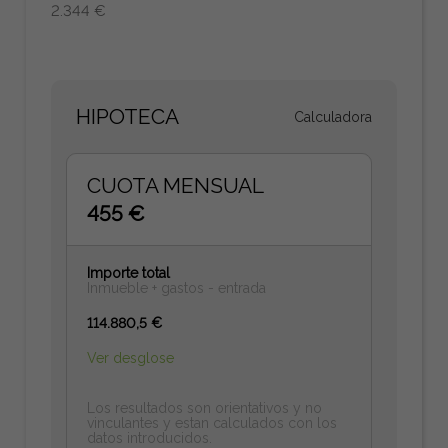
2.344 €
HIPOTECA
Calculadora
CUOTA MENSUAL
455 €
Importe total
Inmueble + gastos - entrada
114.880,5 €
Ver desglose
Los resultados son orientativos y no
vinculantes y estan calculados con los
datos introducidos.