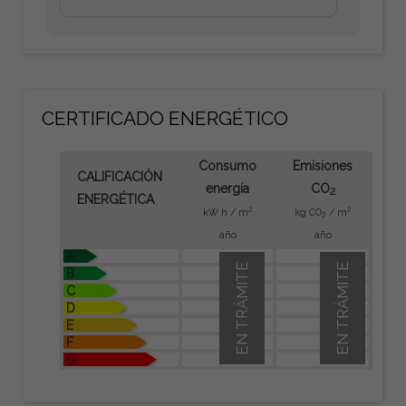
CERTIFICADO ENERGÉTICO
Consumo
Emisiones
CALIFICACIÓN
energía
CO
2
ENERGÉTICA
2
2
kW h / m
kg CO
/ m
2
año
año
A
EN TRÁMITE
EN TRÁMITE
B
C
D
E
F
G