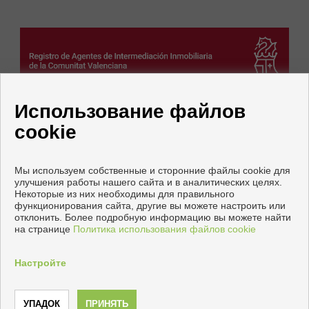
Использование файлов
cookie
Мы используем собственные и сторонние файлы cookie для
улучшения работы нашего сайта и в аналитических целях.
Некоторые из них необходимы для правильного
функционирования сайта, другие вы можете настроить или
Квартиры и дома на продажу в Кальп
отклонить. Более подробную информацию вы можете найти
на странице
Политика использования файлов cookie
Copyright © 2026 INMOIFACH. |
Официальное Уведомление
|
политику конфиденциальности
|
Cookies policy
Настройте
Разработка
Inmoenter