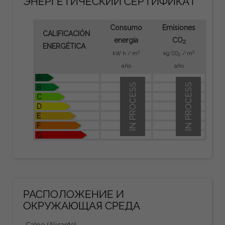
ЭНЕРГЕТИЧЕСКИЙ СЕРТИФИКАТ
Consumo
Emisiones
CALIFICACIÓN
energía
CO
2
ENERGÉTICA
2
2
kW h / m
kg CO
/ m
2
año
año
A
IN PROCESS
IN PROCESS
B
C
D
E
F
G
РАСПОЛОЖЕНИЕ И
ОКРУЖАЮЩАЯ СРЕДА
Calpe (Alicante)