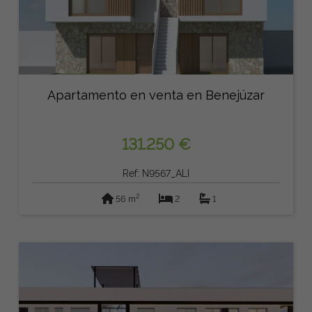
Apartamento en venta en Benejúzar
131.250 €
Ref: N9567_ALI
2
56 m
2
1