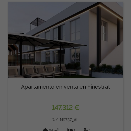
Apartamento en venta en Finestrat
147.312 €
Ref: N9737_ALI
2
34 m
1
1