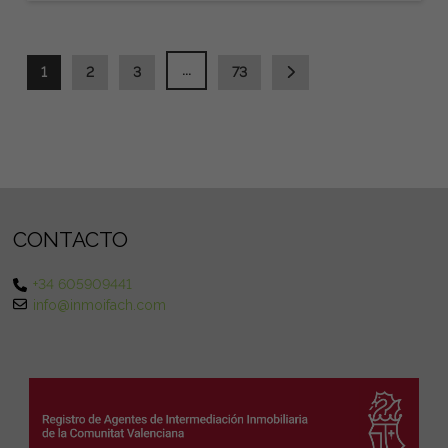
...
1
2
3
73
CONTACTO
+34 605909441
info@inmoifach.com