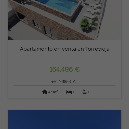
Apartamento en venta en Torrevieja
164.496 €
Ref: N9853_ALI
2
47 m
1
1