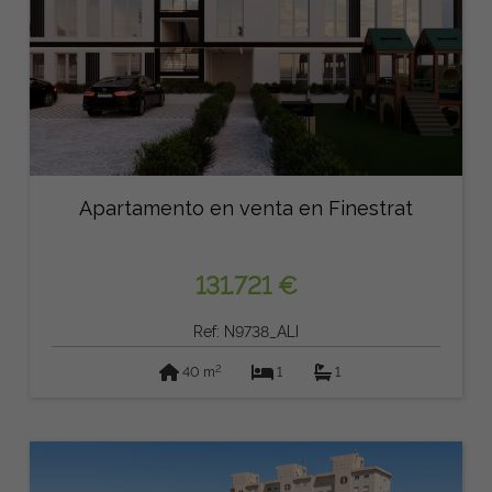
Apartamento en venta en Finestrat
131.721 €
Ref: N9738_ALI
2
40 m
1
1