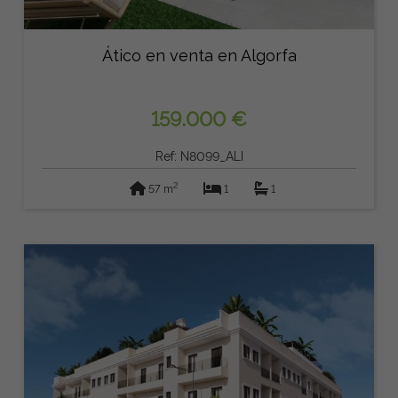
Ático en venta en Algorfa
159.000 €
Ref: N8099_ALI
2
57 m
1
1