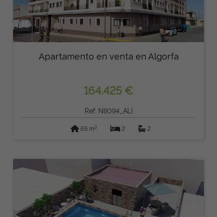
Apartamento en venta en Algorfa
164.425 €
Ref: N8094_ALI
2
65 m
2
2