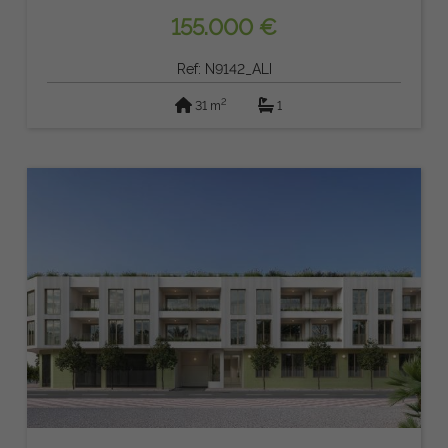
155.000 €
Ref: N9142_ALI
2
31 m
1