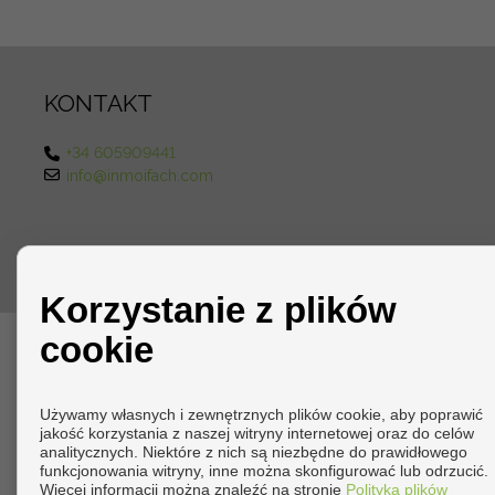
KONTAKT
+34 605909441
info@inmoifach.com
Copyright © 2026 INMOIFACH. |
Nota Prawna
|
Polityka prywat
Korzystanie z plików
cookie
Używamy własnych i zewnętrznych plików cookie, aby poprawić
jakość korzystania z naszej witryny internetowej oraz do celów
analitycznych. Niektóre z nich są niezbędne do prawidłowego
funkcjonowania witryny, inne można skonfigurować lub odrzucić.
Więcej informacji można znaleźć na stronie
Polityka plików