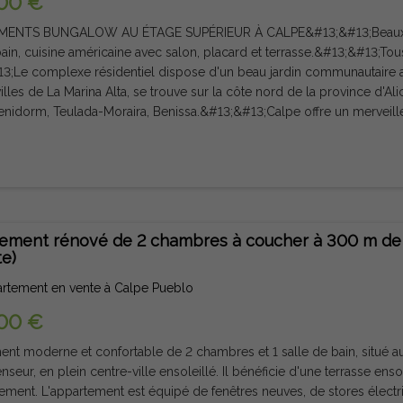
00 €
rogramme immobilier à Calpe offre un rapport qualité-prix et un styl
-nous dès maintenant pour obtenir plus d'informations ou pour orga
MENTS BUNGALOW AU ÉTAGE SUPÉRIEUR À CALPE&#13;&#13;Beaux b
13;&#13;&#13;247
bain, cuisine américaine avec salon, placard et terrasse.&#13;&#13;To
3;Le complexe résidentiel dispose d'un beau jardin communautaire 
illes de La Marina Alta, se trouve sur la côte nord de la province d'Ali
Benidorm, Teulada-Moraira, Benissa.&#13;&#13;Calpe offre un merveill
ne et d'installations touristiques modernes. C'est un excellent point 
 profiter des nombreuses plages locales. Calpe possède à elle seule
de la côte.&#13;&#13;Calpe possède également deux clubs de voile :
ico de Puerto Blanco.&#13;&#13;Le village de pêcheurs de Calpe s'e
ion touristique. Il bénéficie d'un emplacement idéal, facilement accessib
relie Valence à Alicante ; il se trouve à environ une heure de route de 
ement rénové de 2 chambres à coucher à 300 m de 
 demie de celui de Valence.&#13;&#13;&#13;247
te)
artement en vente à Calpe Pueblo
00 €
nt moderne et confortable de 2 chambres et 1 salle de bain, situé
nseur, en plein centre-ville ensoleillé. Il bénéficie d'une terrasse enso
ment. L'appartement est équipé de fenêtres neuves, de stores élect