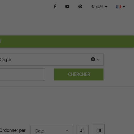
€
EUR
T
Calpe
CHERCHER
Ordonner par:
Date