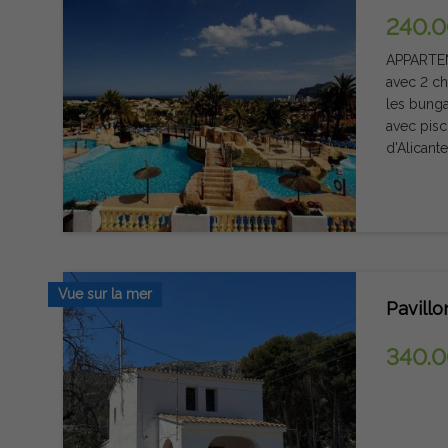
240.
APPARTEM
avec 2 ch
les bunga
avec pisc
d'Alicant
merveille
point de 
seule tro
voile : R
Calpe s'e
accessibl
Vue sur la mer
de l'aéro
Pavillo
340.