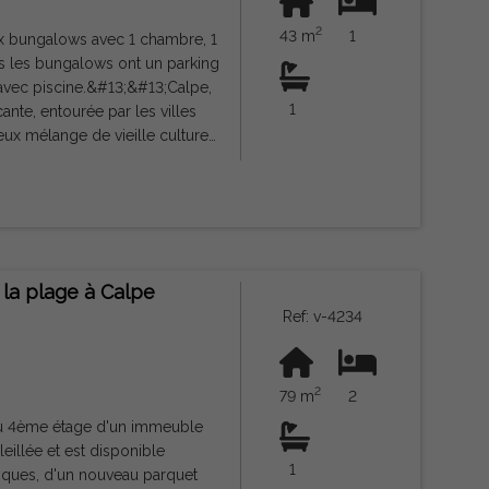
e de vie exceptionnels.
2
43 m
1
niser une
ungalows avec 1 chambre, 1
us les bungalows ont un parking
avec piscine.&#13;&#13;Calpe,
1
cante, entourée par les villes
eux mélange de vieille culture
de départ pour explorer la
 trois des plus belles plages
 Real Club Náutico de Calpe et
st transformé en un pôle
le par l'autoroute A7 et la
l'aéroport d'Alicante et à une
la plage à Calpe
Ref: v-4234
2
79 m
2
 au 4ème étage d'un immeuble
leillée et est disponible
1
riques, d'un nouveau parquet