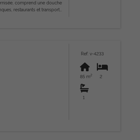
 modernisée, comprend une douche
ques, restaurants et transports
principale d'Arenal se trouve à environ 300 mètres. Visite indispensable
Ref: v-4233
2
85 m
2
1