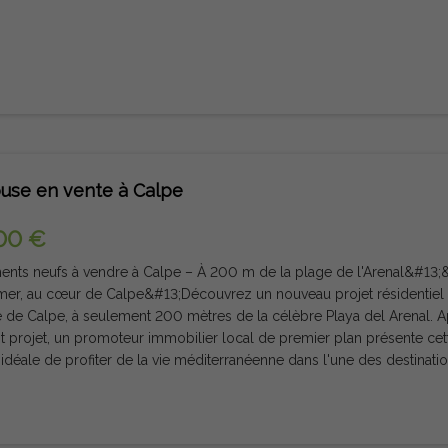
use en vente à Calpe
00 €
ents neufs à vendre à Calpe – À 200 m de la plage de l'Arenal&#13;
er, au cœur de Calpe&#13;Découvrez un nouveau projet résidentiel p
e de Calpe, à seulement 200 mètres de la célèbre Playa del Arenal. 
 projet, un promoteur immobilier local de premier plan présente ce
idéale de profiter de la vie méditerranéenne dans l'une des destinatio
alpe allie le charme authentique de la région de Valence à des équip
ous pouvez rêver, du patrimoine culturel aux plages magnifiques en 
e animés.&#13;&#13;Appartements modernes avec vue sur la mer et e