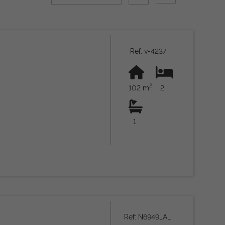
Ref: v-4237
2
102 m
2
1
Ref: N6949_ALI