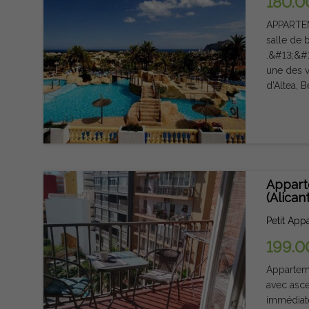
180.0
nouveau p
Contactez
APPARTE
visite.&#
salle de 
.&#13;&#1
une des v
d'Altea, 
valencien
région ou
de sable 
Club Náut
d'attract
N332 qui 
Appart
heure et
(Alican
Petit App
199.0
Apparteme
avec asce
immédiate