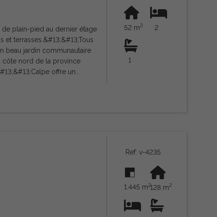
2
52 m
2
 plain-pied au dernier étage
ds et terrasses.&#13;&#13;Tous
un beau jardin communautaire
1
a côte nord de la province
.&#13;&#13;Calpe offre un
es modernes. C'est un excellent
cales. Calpe possède à elle
sède également deux clubs de
3;Le village de pêcheurs de
placement idéal, facilement
uve à environ une heure de route
13;&#13;247
Ref: v-4235
2
2
1.445 m
128 m