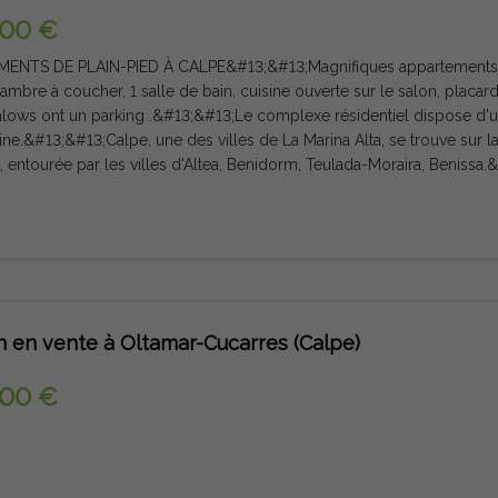
000 €
ENTS DE PLAIN-PIED À CALPE&#13;&#13;Magnifiques appartements de
ambre à coucher, 1 salle de bain, cuisine ouverte sur le salon, placar
lows ont un parking .&#13;&#13;Le complexe résidentiel dispose d'
ine.&#13;&#13;Calpe, une des villes de La Marina Alta, se trouve sur l
e, entourée par les villes d'Altea, Benidorm, Teulada-Moraira, Benissa
ux mélange de vieille culture valencienne et d'installations touristiqu
départ pour explorer la région ou profiter des nombreuses plages lo
is des plus belles plages de sable de la côte.&#13;&#13;Calpe pos
eal Club Náutico de Calpe et Club Náutico de Puerto Blanco.&#13;&#1
st transformé en un pôle d'attraction touristique. Il bénéficie d'un em
e par l'autoroute A7 et la N332 qui relie Valence à Alicante ; il se tro
port d'Alicante et à une heure et demie de celui de Valence.&#13;&#
n en vente à Oltamar-Cucarres (Calpe)
000 €