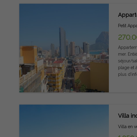
Appart
Petit App
270.
Appartement rénové au cœ
mer. Entièrement rénové, il comprend deux chambres doubles, une salle de bains, une cuisine séparée, un
séjour/salle à man
plage et à pro
plus d'in
Villa i
Villa en 