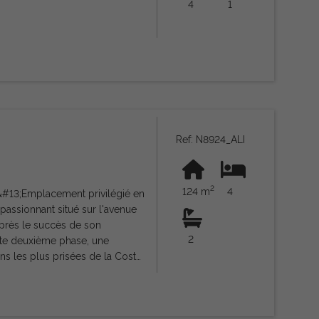
4
1
Ref: N8924_ALI
2
124 m
4
&#13;Emplacement privilégié en
assionnant situé sur l'avenue
Après le succès de son
2
tte deuxième phase, une
ns les plus prisées de la Costa
ements modernes, offrant tout
passant par des ports de
xcellentes prestations&#13;Ce