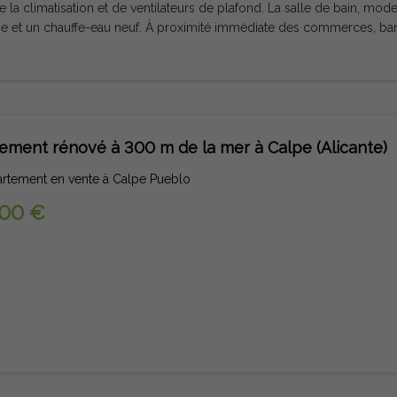
, de la climatisation et de ventilateurs de plafond. La salle de bain,
enne et un chauffe-eau neuf. À proximité immédiate des commerces, ban
en commun. La plage 
ement rénové à 300 m de la mer à Calpe (Alicante)
artement en vente à Calpe Pueblo
000 €