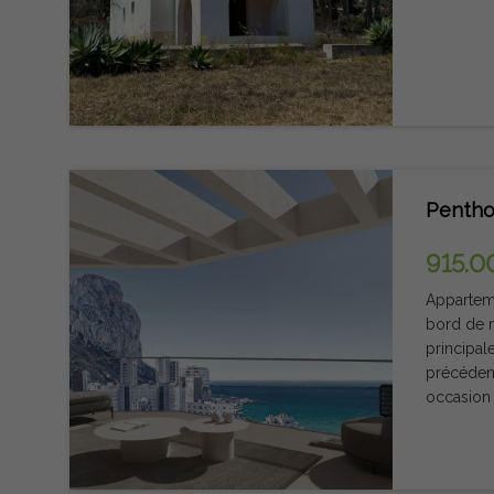
Pentho
915.0
Appartem
bord de m
principal
précédent
occasion 
Blanca. C
ce dont v
plaisanc