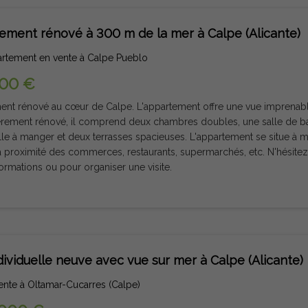
ement rénové à 300 m de la mer à Calpe (Alicante)
artement en vente à Calpe Pueblo
000 €
ur de Calpe. L'appartement offre une vue imprenable sur le Peñón de Ifach et la
ger et deux terrasses spacieuses. L'appartement se situe à moins de 300 mètres de la
ximité des commerces, restaurants, supermarchés, etc. N'hésitez pas à nous contacter pour
formations ou pour organiser une visite.
ndividuelle neuve avec vue sur mer à Calpe (Alicante)
vente à Oltamar-Cucarres (Calpe)