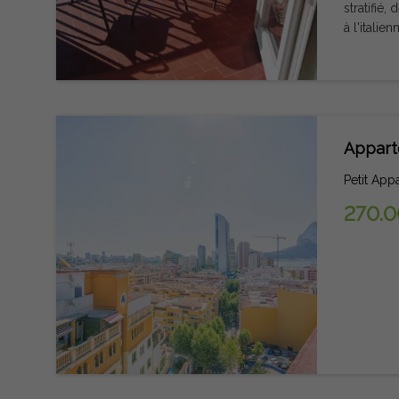
stratifié
à l'itali
Appart
Petit App
270.